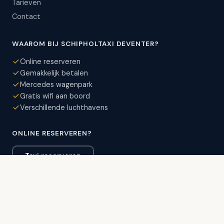
Tarieven
Contact
WAAROM BIJ SCHIPHOLTAXI DEVENTER?
Online reserveren
Gemakkelijk betalen
Mercedes wagenpark
Gratis wifi aan boord
Verschillende luchthavens
ONLINE RESERVEREN?
Taxi reserveren
VEILIG BETALEN MET:
VISA
AMEX
MC
Maestro
GEREGISTREERD BIJ